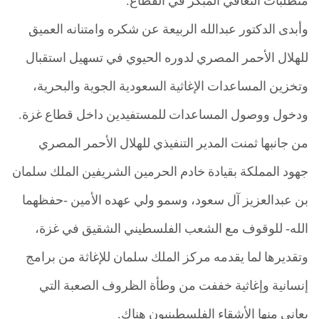
متطلبات التعافي المبكر في القطاع.
وأبدى الدكتور عبدالله الربيعة عن شكره وامتنانه العميق
للهلال الأحمر المصري لدوره الحيوي في تسهيل استقبال
وتخزين المساعدات الإغاثية السعودية الجوية والبحرية،
ودخول ووصول المساعدات للمستفيدين داخل قطاع غزة.
من جانبها ثمنت المدير التنفيذي للهلال الأحمر المصري
جهود المملكة بقيادة خادم الحرمين الشريفين الملك سلمان
بن عبدالعزيز آل سعود، وسمو ولي عهده الأمين -حفظهما
الله- للوقوف مع الشعب الفلسطيني الشقيق في غزة،
وتقديرها لما يقدمه مركز الملك سلمان للإغاثة من برامج
إنسانية وإغاثية خففت من وطأة الظروف الصعبة التي
يعاني منها الأشقاء الفلسطينيون هناك.